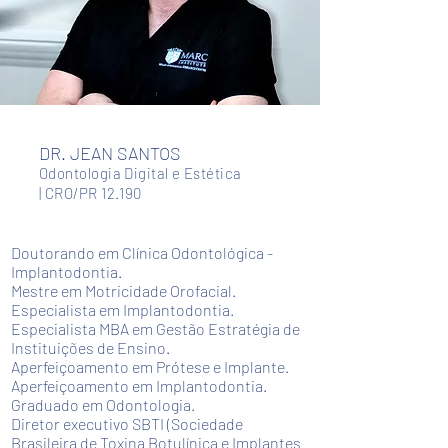
DR. JEAN SANTOS
Odontologia Digital e Estética
| CRO/PR 12.190
Doutorando em Clínica Odontológica -
Implantodontia.
Mestre em Motricidade Orofacial.
Especialista em Implantodontia.
Especialista MBA em Gestão Estratégia de
Instituições de Ensino.
Aperfeiçoamento em Prótese e Implante.
Aperfeiçoamento em Implantodontia.
Graduado em Odontologia.
Diretor executivo SBTI (Sociedade
Brasileira de Toxina Botulínica e Implantes